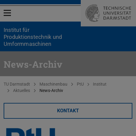
Menü öffnen
Institut für
Produktionstechnik und
Umformmaschinen
News-Archiv
Sie befinden sich hier:
TU Darmstadt
Maschinenbau
PtU
Institut
Aktuelles
News-Archiv
KONTAKT