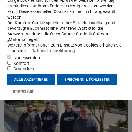
Einige Cookies sind für den Abruf der Website notwendig,
damit diese auf Ihrem Endgerät richtig anzeigen werden
kann. Diese essentiellen Cookies können nicht abgewählt
werden.
Der Komfort-Cookie speichert Ihre Spracheinstellung und
PtU zu Besuch
bevorzugte Suchmaschine, während „Statistik“ die
Auswertung durch die Open-Source-Statistik-Software
22.12.2025
„Matomo“ regelt.
Im Zentrum für Orthopädie und Unfallchirurgie der Unimedizin
Weitere Informationen zum Einsatz von Cookies erhalten Sie
Mainz
in unserer
Datenschutzerklärung
.
Nur essentielle
Komfort
Statistiken
ALLE AKZEPTIEREN
SPEICHERN & SCHLIESSEN
Impressum