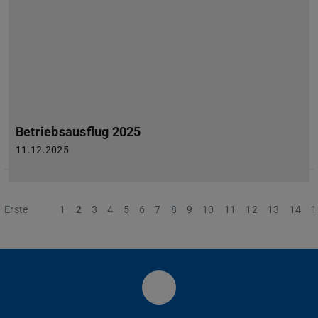
Betriebsausflug 2025
11.12.2025
Erste
Vorherige
1
2
3
4
5
6
7
8
9
10
11
12
13
14
1
LinkedIn-Seite des PtU