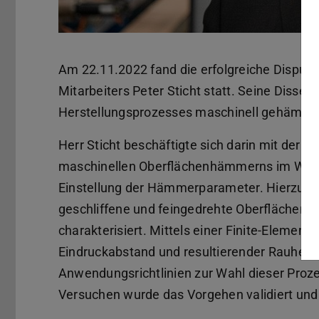
Am 22.11.2022 fand die erfolgreiche Disput
Mitarbeiters Peter Sticht statt. Seine Disser
Herstellungsprozesses maschinell gehämme
Herr Sticht beschäftigte sich darin mit der 
maschinellen Oberflächenhämmerns im Werkz
Einstellung der Hämmerparameter. Hierzu wu
geschliffene und feingedrehte Oberflächen 
charakterisiert. Mittels einer Finite-Elem
Eindruckabstand und resultierender Rauheit 
Anwendungsrichtlinien zur Wahl dieser Proze
Versuchen wurde das Vorgehen validiert und d