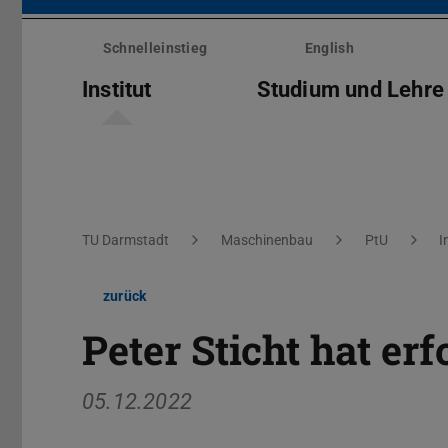
Menü
überspringen
Schnelleinstieg
English
Institut
Studium und Lehre
Sie befinden sich hier:
TU Darmstadt
Maschinenbau
PtU
I
zurück
Peter Sticht hat er
05.12.2022