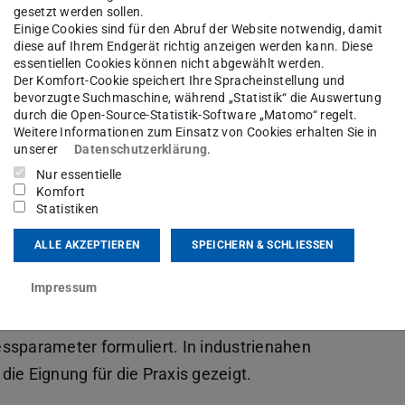
gesetzt werden sollen.
Einige Cookies sind für den Abruf der Website notwendig, damit
diese auf Ihrem Endgerät richtig anzeigen werden kann. Diese
essentiellen Cookies können nicht abgewählt werden.
Der Komfort-Cookie speichert Ihre Spracheinstellung und
ation unseres ehemaligen wissenschaftlichen
bevorzugte Suchmaschine, während „Statistik“ die Auswertung
tation trägt den Titel „Funktionale Auslegung des
durch die Open-Source-Statistik-Software „Matomo“ regelt.
Weitere Informationen zum Einsatz von Cookies erhalten Sie in
rter Oberflächen im Werkzeugbau“.
unserer
Datenschutzerklärung
.
Nur essentielle
Erweiterung des Prozessverständnisses des
Komfort
Statistiken
eugbau und einer Methodik zur zielgerichteten
rde ein analytischer Modellansatz für
ALLE AKZEPTIEREN
SPEICHERN & SCHLIESSEN
erweitert sowie das Bearbeitungssystem
Impressum
ente-Analyse wurden die Zusammenhänge zwischen
der Oberflächen abgeleitet und
ssparameter formuliert. In industrienahen
ie Eignung für die Praxis gezeigt.